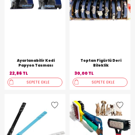
Ayarlanabilir Kedi
Toptan Figürlü Deri
Papyon Tasması
Bileklik
22,86 TL
30,00 TL
SEPETE EKLE
SEPETE EKLE