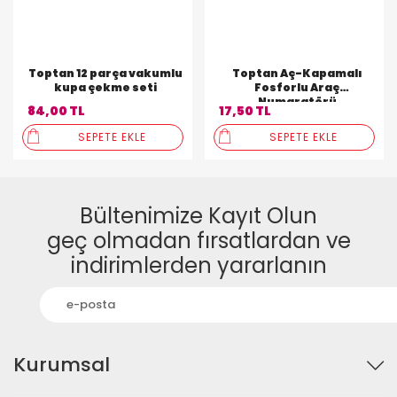
Toptan 12 parça vakumlu
Toptan Aç-Kapamalı
kupa çekme seti
Fosforlu Araç
Numaratörü
84,00 TL
17,50 TL
SEPETE EKLE
SEPETE EKLE
Bültenimize Kayıt Olun
geç olmadan fırsatlardan ve
indirimlerden yararlanın
Kurumsal