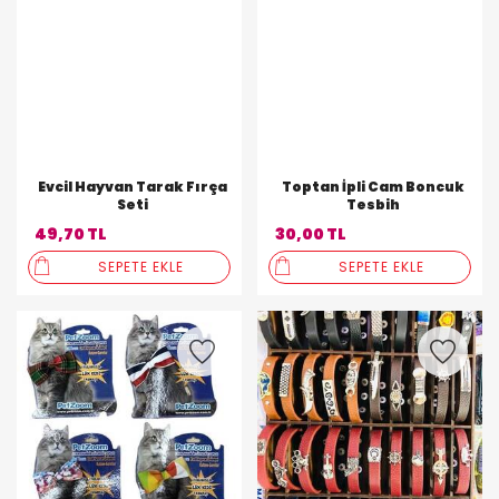
Evcil Hayvan Tarak Fırça
Toptan İpli Cam Boncuk
Seti
Tesbih
49,70 TL
30,00 TL
SEPETE EKLE
SEPETE EKLE