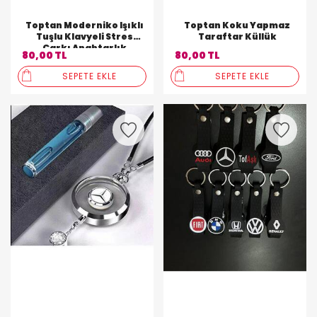
Toptan Moderniko Işıklı
Toptan Koku Yapmaz
Tuşlu Klavyeli Stres
Taraftar Küllük
Çarkı Anahtarlık
80,00 TL
80,00 TL
SEPETE EKLE
SEPETE EKLE