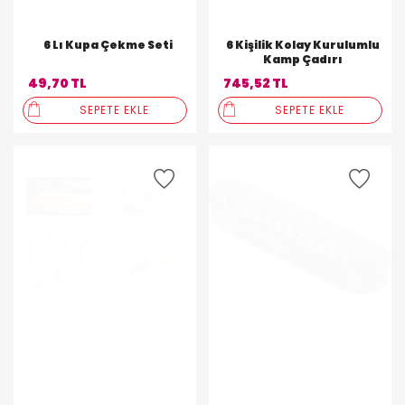
6 Lı Kupa Çekme Seti
6 Kişilik Kolay Kurulumlu
Kamp Çadırı
49,70 TL
745,52 TL
SEPETE EKLE
SEPETE EKLE