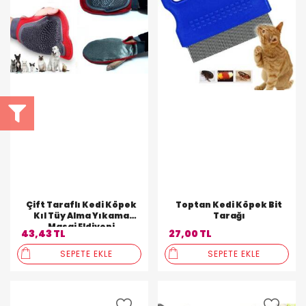
Çift Taraflı Kedi Köpek
Toptan Kedi Köpek Bit
Kıl Tüy Alma Yıkama
Tarağı
Masaj Eldiveni
43,43 TL
27,00 TL
SEPETE EKLE
SEPETE EKLE