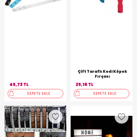
Çift Taraflı Kedi Köpek
Fırçası
45,73 TL
25,16 TL
SEPETE EKLE
SEPETE EKLE