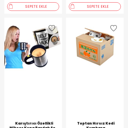
SEPETE EKLE
SEPETE EKLE
Karıştırıcı Özellikli
Toptan Hırsız Kedi
Mikser Kupa Bardak Self
Kumbara