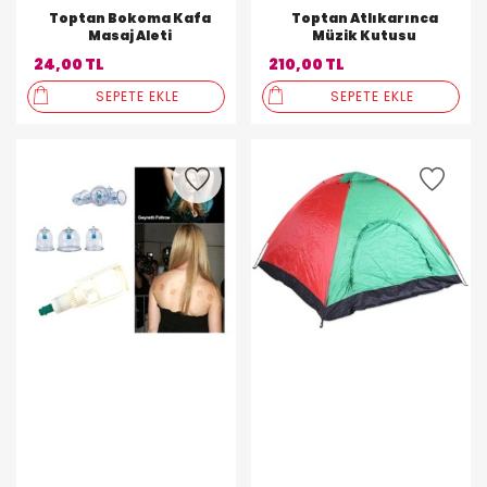
Toptan Bokoma Kafa
Toptan Atlıkarınca
Masaj Aleti
Müzik Kutusu
24,00 TL
210,00 TL
SEPETE EKLE
SEPETE EKLE