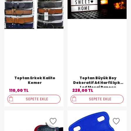
Toptan Erkek Kalite
Toptan Büyük Boy
Kemer
Dekoratif A4 Harfli Işıklı
Led Mesaj Panosu
110,00 TL
228,00 TL
SEPETE EKLE
SEPETE EKLE