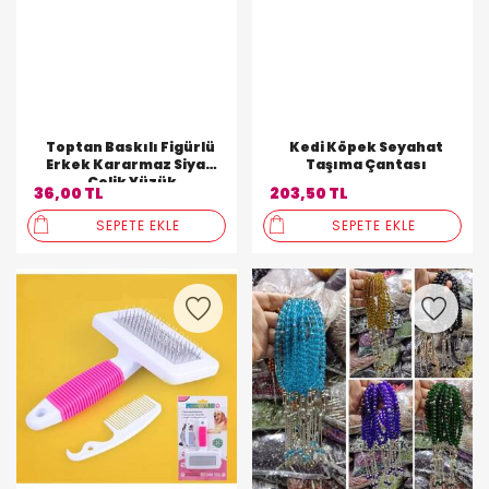
Toptan Baskılı Figürlü
Kedi Köpek Seyahat
Erkek Kararmaz Siyah
Taşıma Çantası
.Çelik Yüzük
36,00 TL
203,50 TL
SEPETE EKLE
SEPETE EKLE