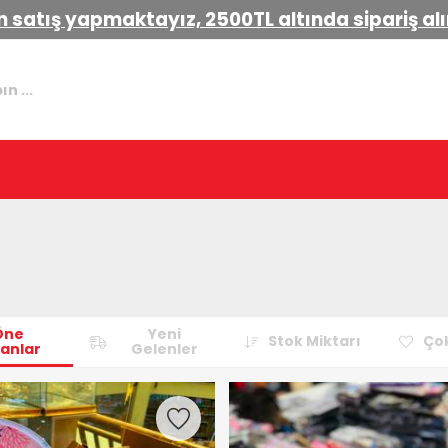
 satış yapmaktayız, 2500TL altında sipariş a
Öne
Yeni
Stok Miktarı
Çok
anlar
Gelenler