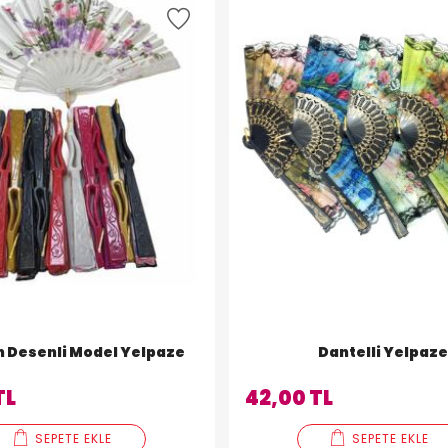
 Desenli Model Yelpaze
Dantelli Yelpaz
TL
42,00 TL
SEPETE EKLE
SEPETE EKLE