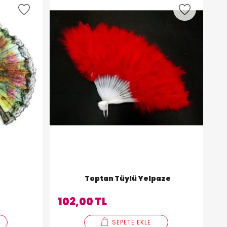
e
Toptan Tüylü Yelpaze
102,00 TL
SEPETE EKLE