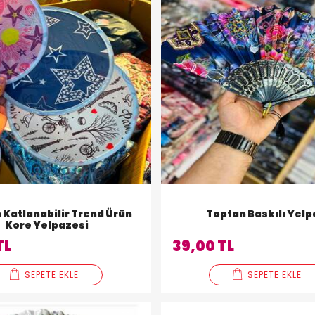
 Katlanabilir Trend Ürün
Toptan Baskılı Yel
Kore Yelpazesi
TL
39,00 TL
SEPETE EKLE
SEPETE EKLE