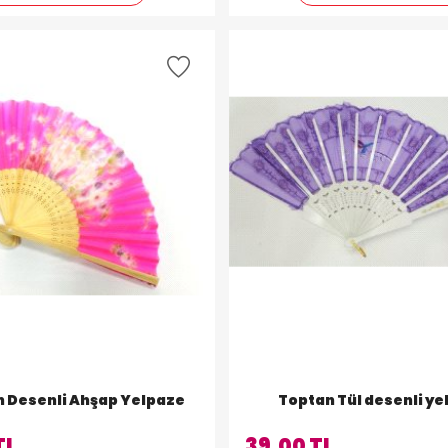
Toptan Desenli Ahşap Yelpaze
Toptan Tül desenli ye
TL
39,00 TL