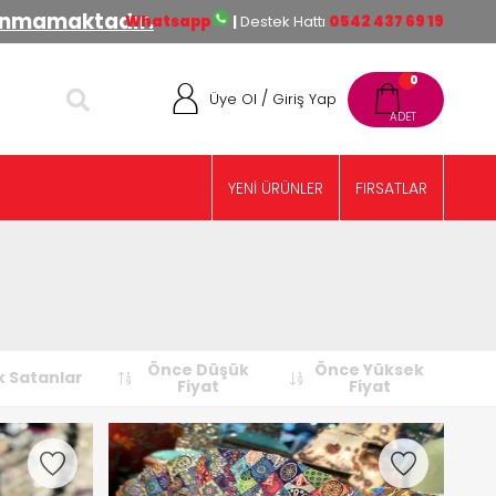
lınmamaktadır.
Whatsapp
|
Destek Hattı
0542 437 69 19
0
/
Üye Ol
Giriş Yap
YENİ ÜRÜNLER
FIRSATLAR
Önce Düşük
Önce Yüksek
 Satanlar
Fiyat
Fiyat