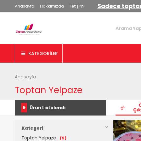
Sadece toptan
Anasayfa
Hakkımızda
İletişim
KATEGORİLER
Anasayfa
Toptan Yelpaze
9
Ürün Listelendi
Çık
Kategori
Toptan Yelpaze
(9)