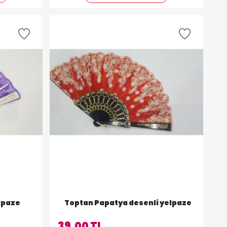
lpaze
Toptan Papatya desenli yelpaze
39,00 TL