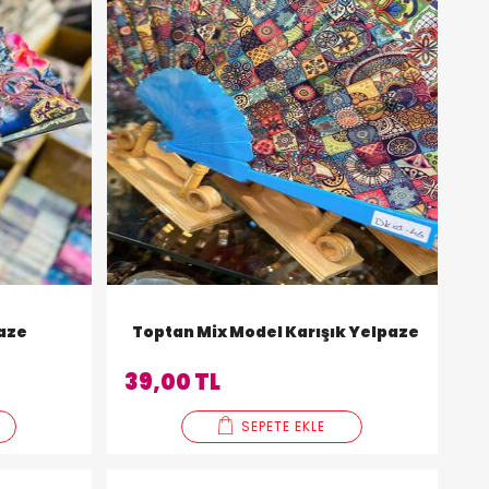
paze
Toptan Mix Model Karışık Yelpaze
39,00 TL
SEPETE EKLE