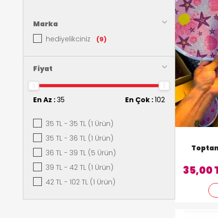
Marka
hediyelikciniz
(9)
Fiyat
En Az :
35
En Çok :
102
35 TL - 35 TL (1 Ürün)
35 TL - 36 TL (1 Ürün)
Toptan
36 TL - 39 TL (5 Ürün)
39 TL - 42 TL (1 Ürün)
35,00 
42 TL - 102 TL (1 Ürün)