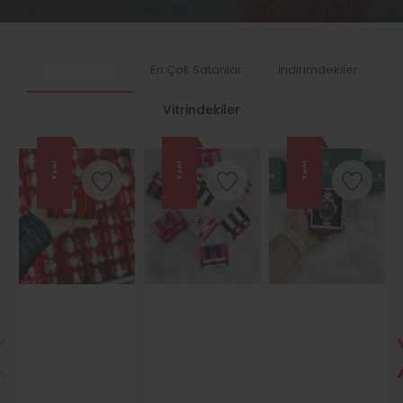
Vitrindekiler
En Çok Satanlar
İndirimdekiler
T
Vitrindekiler
Yeni
Yeni
Yeni