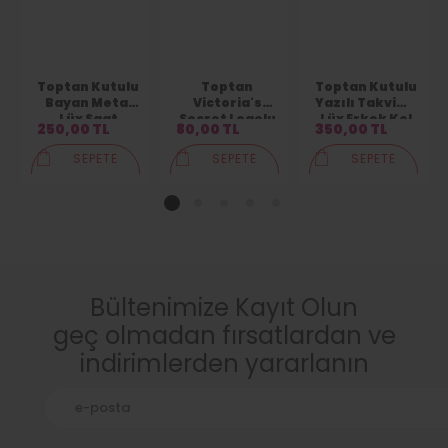
Toptan Kutulu
Toptan
Toptan Kutulu
Bayan Metal
Victoria's
Yazılı Takvimli
Lüx Saat
Secret Logolu
Lüx Erkek Kol
250,00 TL
80,00 TL
350,00 TL
Kombin Set
Kartlık
Saati
Takımı
Cüzdan
SEPETE
SEPETE
SEPETE
EKLE
EKLE
EKLE
1
2
3
4
5
Bültenimize Kayıt Olun
geç olmadan fırsatlardan ve
indirimlerden yararlanın