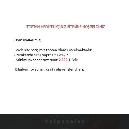
Toptan Mineli
Toptan Kutulu
Toptan Aç-
Çiçek Desenli
Tüylü Divit
Kapamalı
Bayan
Kalem Seti
Fosforlu Araç
95,00 TL
17,50 TL
Kelepçe
Numaratörü
Bilezik
SEPETE
SEPETE
SEPETE
EKLE
EKLE
EKLE
1
2
3
4
5
6
7
8
9
10