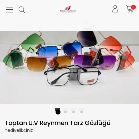
0
1
2
3
4
Toptan U.V Reynmen Tarz Gözlüğü
hediyelikciniz