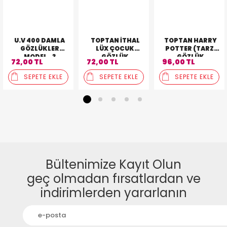
U.V 400 DAMLA
TOPTAN İTHAL
TOPTAN HARRY
GÖZLÜKLER
LÜX ÇOCUK
POTTER (TARZ)
MODEL_3
GÖZLÜK
GÖZLÜK
72,00 TL
72,00 TL
96,00 TL
SEPETE EKLE
SEPETE EKLE
SEPETE EKLE
1
2
3
4
5
Bültenimize Kayıt Olun
geç olmadan fırsatlardan ve
indirimlerden yararlanın