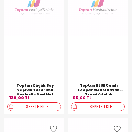
Toptan Küçük Boy
Toptan BLUE Camlı
Yaprak Tasarımlı
Leopar Model Bayan
Hediyelik Deri Not
Trend Gözlük
120,00 TL
65,00 TL
Defteri
SEPETE EKLE
SEPETE EKLE