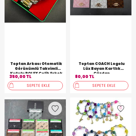
Toptan Arkası Otomatik
Toptan COACH Logolu
Görünümlü Takvimli
Lüx Bayan Kartlık
Kutulu ROLEX Çelik Erkek
Cüzdan
350,00 TL
80,00 TL
Kol Saati
SEPETE EKLE
SEPETE EKLE