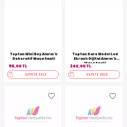
Toptan Mini Boy Alarm'lı
Toptan Kare Model Led
Dekoratif Masa Saati
Ekranlı Dijital Alarm'lı
Masa Saati
96,00 TL
240,00 TL
SEPETE EKLE
SEPETE EKLE