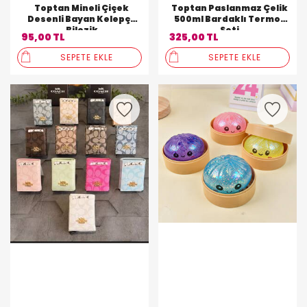
Toptan Mineli Çiçek
Toptan Paslanmaz Çelik
Desenli Bayan Kelepçe
500ml Bardaklı Termos
Bilezik
Seti
95,00 TL
325,00 TL
SEPETE EKLE
SEPETE EKLE