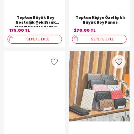
Toptan Büyük Boy
Toptan Kişiye Özel Işıklı
Nostaljik Çek Bırak
Büyük Boy Fanus
Metal Vosvos Araba
175,00 TL
270,00 TL
SEPETE EKLE
SEPETE EKLE