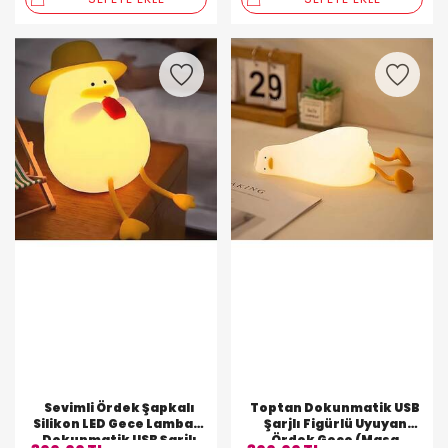
Sevimli Ördek Şapkalı
Toptan Dokunmatik USB
Silikon LED Gece Lambası
Şarjlı Figürlü Uyuyan
Dokunmatik USB Şarjlı
Ördek Gece (Masa