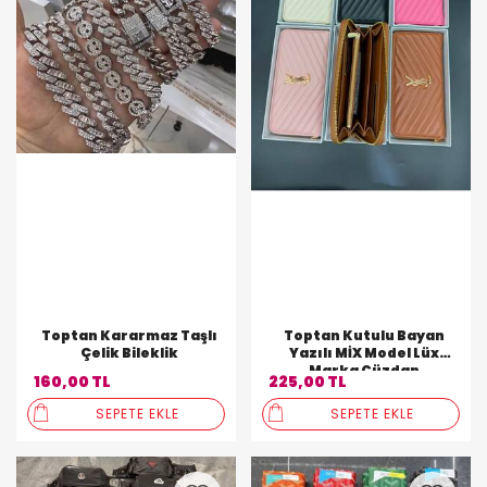
Toptan Kararmaz Taşlı
Toptan Kutulu Bayan
Çelik Bileklik
Yazılı MİX Model Lüx
Marka Cüzdan
160,00 TL
225,00 TL
SEPETE EKLE
SEPETE EKLE