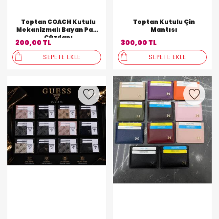
Toptan COACH Kutulu
Toptan Kutulu Çin
Mekanizmalı Bayan Para
Mantısı
Cüzdanı
200,00 TL
300,00 TL
SEPETE EKLE
SEPETE EKLE