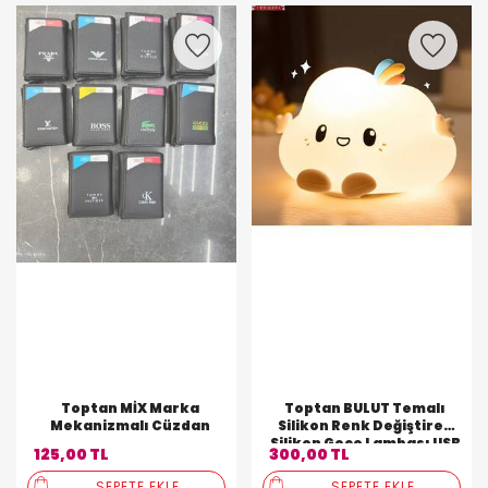
Toptan MİX Marka
Toptan BULUT Temalı
Mekanizmalı Cüzdan
Silikon Renk Değiştiren
Silikon Gece Lambası USB
125,00 TL
300,00 TL
Şarjlı
SEPETE EKLE
SEPETE EKLE