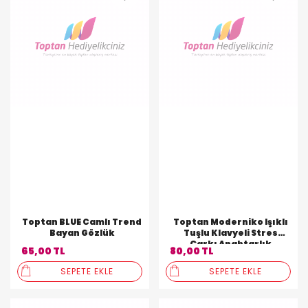
Toptan BLUE Camlı Trend
Toptan Moderniko Işıklı
Bayan Gözlük
Tuşlu Klavyeli Stres
Çarkı Anahtarlık
65,00 TL
80,00 TL
SEPETE EKLE
SEPETE EKLE