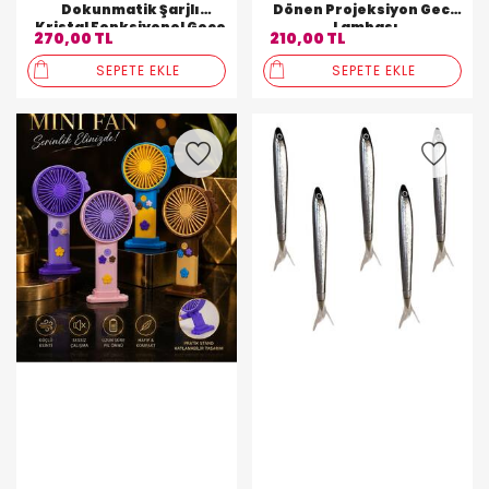
Dokunmatik Şarjlı
Dönen Projeksiyon Gece
Kristal Fonksiyonel Gece
Lambası
270,00 TL
210,00 TL
Lambası
SEPETE EKLE
SEPETE EKLE