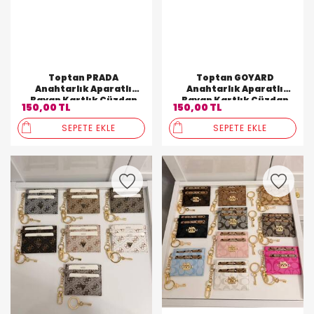
Toptan PRADA
Toptan GOYARD
Anahtarlık Aparatlı
Anahtarlık Aparatlı
Bayan Kartlık Cüzdan
Bayan Kartlık Cüzdan
150,00 TL
150,00 TL
SEPETE EKLE
SEPETE EKLE