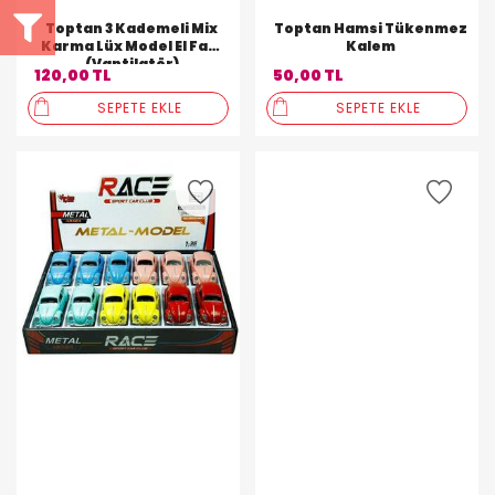
Toptan 3 Kademeli Mix
Toptan Hamsi Tükenmez
Karma Lüx Model El Fanı
Kalem
(Vantilatör)
120,00 TL
50,00 TL
SEPETE EKLE
SEPETE EKLE