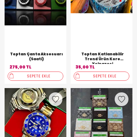
Toptan Çanta Aksesuarı
Toptan Katlanabilir
(Saati)
Trend Ürün Kore
Yelpazesi
275,00 TL
35,00 TL
SEPETE EKLE
SEPETE EKLE