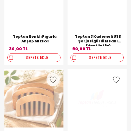
Toptan Renkli Figürlü
Toptan 3 Kademeli USB
Ahşap Mızıka
Şarjlı Figürlü El Fanı
(Vantilatör)
30,00 TL
90,00 TL
SEPETE EKLE
SEPETE EKLE