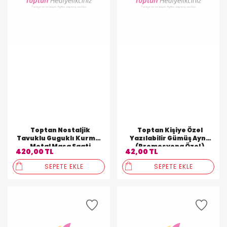
Toptan Nostaljik
Toptan Kişiye Özel
Tavuklu Guguklı Kurmalı
Yazılabilir Gümüş Ayna
Metal Masa Saati
(Promosyona Özel )
420,00 TL
42,00 TL
SEPETE EKLE
SEPETE EKLE