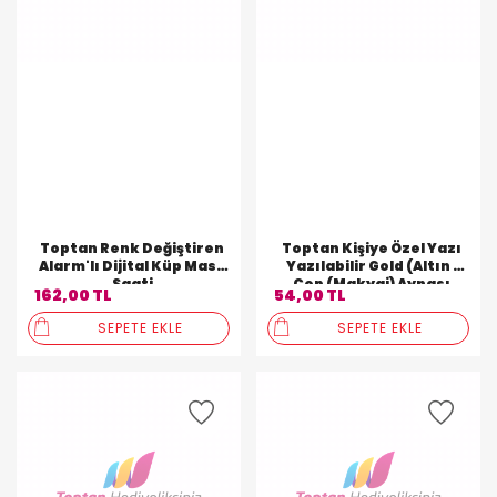
Toptan Renk Değiştiren
Toptan Kişiye Özel Yazı
Alarm'lı Dijital Küp Masa
Yazılabilir Gold (Altın )
Saati
Cep (Makyaj) Aynası
162,00 TL
54,00 TL
SEPETE EKLE
SEPETE EKLE