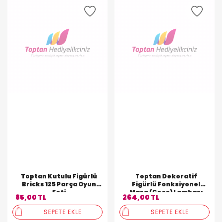
Toptan Kutulu Figürlü
Toptan Dekoratif
Bricks 125 Parça Oyun
Figürlü Fonksiyonel
Seti
Masa (Gece) Lambası
85,00 TL
264,00 TL
SEPETE EKLE
SEPETE EKLE