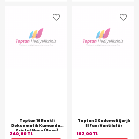
Toptan 16 Renkli
Toptan 3 Kademeli Şarjlı
Dokunmatik Kumandalı
El Fanı Vantilatür
Kristal Masa (Gece)
240,00 TL
102,00 TL
Lambası