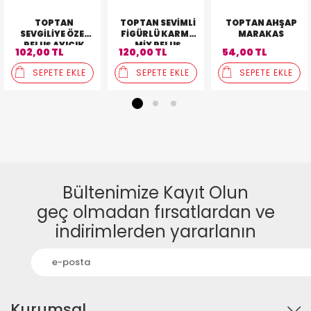
TOPTAN
TOPTAN SEVIMLI
TOPTAN AHŞAP
SEVGILIYE ÖZEL
FIGÜRLÜ KARMA
MARAKAS
PELUŞ AYICIK
MIX PELUŞ
102,00 TL
120,00 TL
54,00 TL
ÇEŞITLERI
SEPETE EKLE
SEPETE EKLE
SEPETE EKLE
1
2
3
Bültenimize Kayıt Olun
geç olmadan fırsatlardan ve
indirimlerden yararlanın
Kurumsal