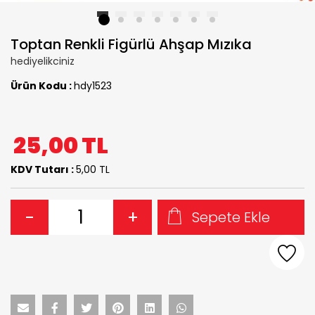
1
2
3
4
5
6
7
Toptan Renkli Figürlü Ahşap Mızıka
hediyelikciniz
Ürün Kodu :
hdy1523
25,00
TL
KDV Tutarı :
5,00 TL
-
+
Sepete Ekle