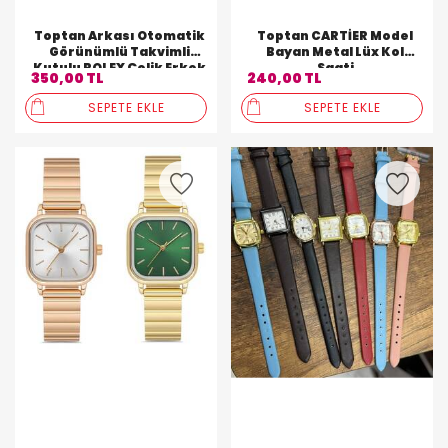
Toptan Arkası Otomatik
Toptan CARTİER Model
Görünümlü Takvimli
Bayan Metal Lüx Kol
Kutulu ROLEX Çelik Erkek
Saati
350,00 TL
240,00 TL
Kol Saati
SEPETE EKLE
SEPETE EKLE