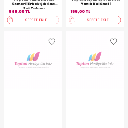
Kemerli Erkek Şık Saat
Yazılı Kol Saati
Set Takımı
840,00 TL
156,00 TL
SEPETE EKLE
SEPETE EKLE