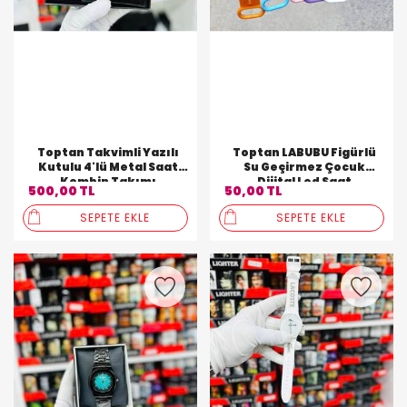
Toptan Takvimli Yazılı
Toptan LABUBU Figürlü
Kutulu 4'lü Metal Saat
Su Geçirmez Çocuk
Kombin Takımı
Dijital Led Saat
500,00 TL
50,00 TL
SEPETE EKLE
SEPETE EKLE