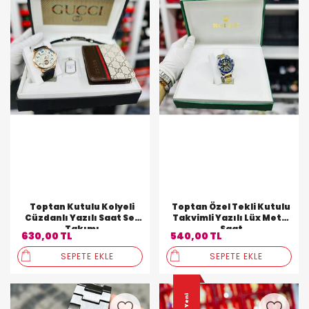
Toptan Kutulu Kolyeli
Toptan Özel Tekli Kutulu
Cüzdanlı Yazılı Saat Set
Takvimli Yazılı Lüx Metal
Takımı
Saat
630,00 TL
540,00 TL
SEPETE EKLE
SEPETE EKLE
Yeni