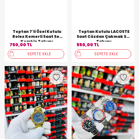
Toptan 7'li Özel Kutulu
Toptan Kutulu LACOSTE
Rolex Kemerli Saat Set
Saat Cüzdan Çakmak Set
Kombin Takımı
Takımı
750,00 TL
550,00 TL
SEPETE EKLE
SEPETE EKLE