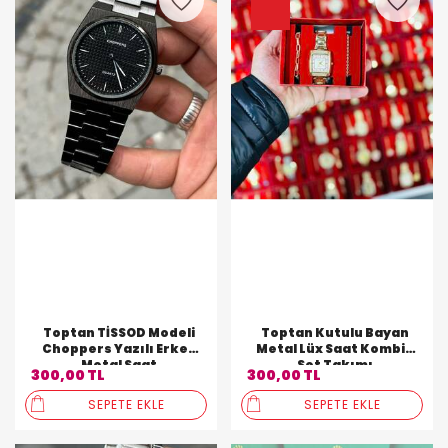
Toptan TİSSOD Modeli
Toptan Kutulu Bayan
Choppers Yazılı Erkek
Metal Lüx Saat Kombin
Metal Saat
Set Takımı
300,00 TL
300,00 TL
SEPETE EKLE
SEPETE EKLE