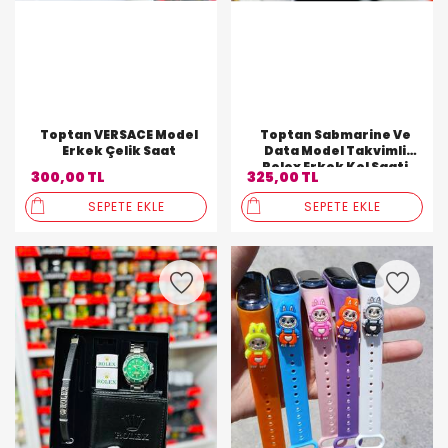
Toptan VERSACE Model
Toptan Sabmarine Ve
Erkek Çelik Saat
Data Model Takvimli
Rolex Erkek Kol Saati
300,00 TL
325,00 TL
SEPETE EKLE
SEPETE EKLE