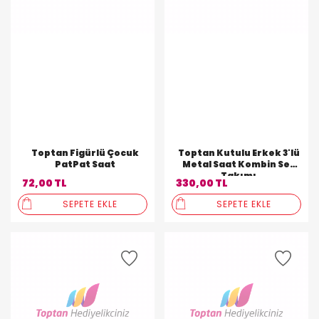
Toptan Figürlü Çocuk
Toptan Kutulu Erkek 3'lü
PatPat Saat
Metal Saat Kombin Set
Takımı
72,00 TL
330,00 TL
SEPETE EKLE
SEPETE EKLE