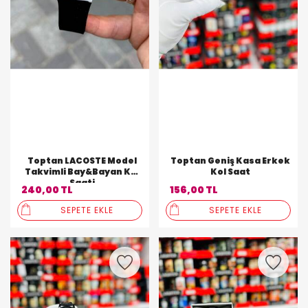
Toptan LACOSTE Model
Toptan Geniş Kasa Erkek
Takvimli Bay&Bayan Kol
Kol Saat
Saati
240,00 TL
156,00 TL
SEPETE EKLE
SEPETE EKLE