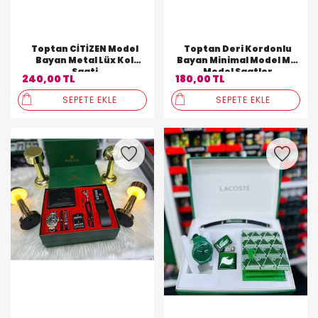
Toptan CİTİZEN Model
Toptan Deri Kordonlu
Bayan Metal Lüx Kol
Bayan Minimal Model Mix
Saati
Model Saatler
240,00 TL
180,00 TL
SEPETE EKLE
SEPETE EKLE