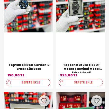
Toptan Silikon Kordonlu
Toptan Kutulu TİSSOT
Erkek Lüx Saat
Model Takvimli Metal
Erkek Saati
150,00 TL
325,00 TL
SEPETE EKLE
SEPETE EKLE