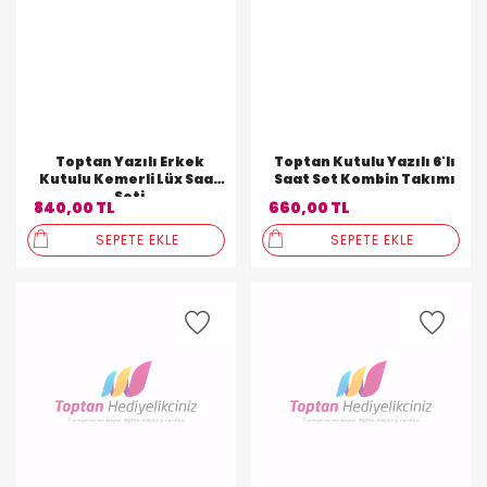
Toptan Yazılı Erkek
Toptan Kutulu Yazılı 6'lı
Kutulu Kemerli Lüx Saat
Saat Set Kombin Takımı
Seti
840,00 TL
660,00 TL
SEPETE EKLE
SEPETE EKLE