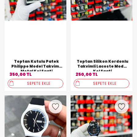
Toptan Kutulu Patek
Toptan Silikon Kordonlu
Philippe Model Takvimli
Takvimli Lacoste Model
Metal Kol Saati
Kol Saati
350,00 TL
250,00 TL
SEPETE EKLE
SEPETE EKLE