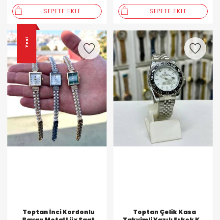
SEPETE EKLE
SEPETE EKLE
Yeni
Toptan İnci Kordonlu
Toptan Çelik Kasa
Bayan Metal Lüx Saat
Takvimli Yazılı Erkek Kol