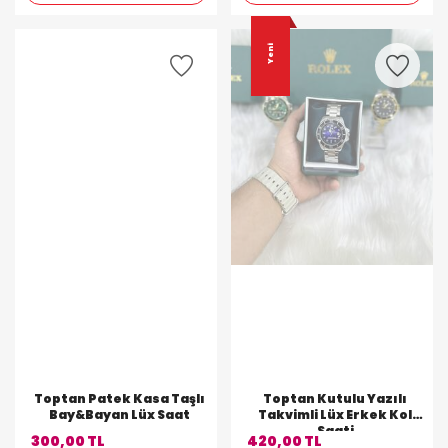
Yeni
Toptan Patek Kasa Taşlı
Toptan Kutulu Yazılı
Bay&Bayan Lüx Saat
Takvimli Lüx Erkek Kol
Saati
300,00 TL
420,00 TL