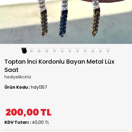
1
2
3
4
5
6
7
8
9
10
11
12
Toptan İnci Kordonlu Bayan Metal Lüx
Saat
hediyelikciniz
Ürün Kodu :
hdy1357
200,00
TL
KDV Tutarı :
40,00 TL