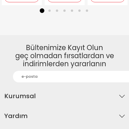
1
2
3
4
5
6
7
Bültenimize Kayıt Olun
geç olmadan fırsatlardan ve
indirimlerden yararlanın
Kurumsal
Yardım