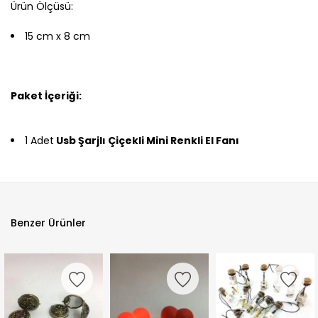
Ürün Ölçüsü:
15 cm x 8 cm
Paket İçeriği:
1 Adet
Usb Şarjlı Çiçekli Mini Renkli El Fanı
Benzer Ürünler