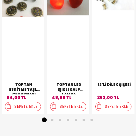
TOPTAN
TOPTAN LED
12'LI DILEK ŞIŞESI
ESKITME TAŞLI
IŞIKLI KALP
CEP AYNASI
LAMBA
84,00 TL
48,00 TL
252,00 TL
SEPETE EKLE
SEPETE EKLE
SEPETE EKLE
1
2
3
4
5
6
7