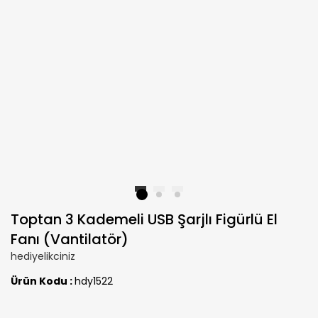
1
2
3
Toptan 3 Kademeli USB Şarjlı Figürlü El
Fanı (Vantilatör)
hediyelikciniz
Ürün Kodu :
hdy1522