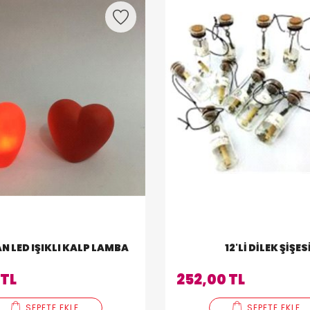
N LED IŞIKLI KALP LAMBA
12'LI DILEK ŞIŞES
 TL
252,00 TL
SEPETE EKLE
SEPETE EKLE