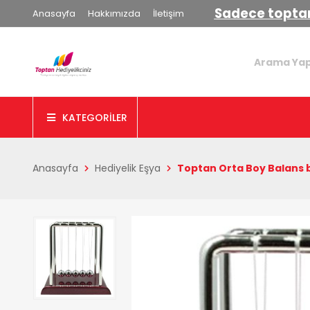
Sadece toptan
Anasayfa
Hakkımızda
İletişim
KATEGORİLER
Anasayfa
Hediyelik Eşya
Toptan Orta Boy Balans b