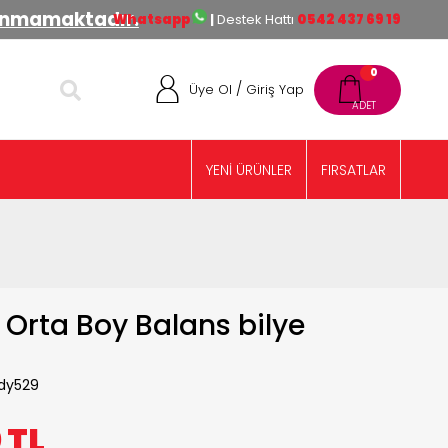
lınmamaktadır.
Whatsapp
|
Destek Hattı
0542 437 69 19
0
/
Üye Ol
Giriş Yap
YENİ ÜRÜNLER
FIRSATLAR
Orta Boy Balans bilye
dy529
0
TL