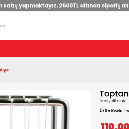
 satış yapmaktayız, 2500TL altında sipariş a
ilye
Toptan 
hediyelikciniz
Ürün Kodu :
h
110,0