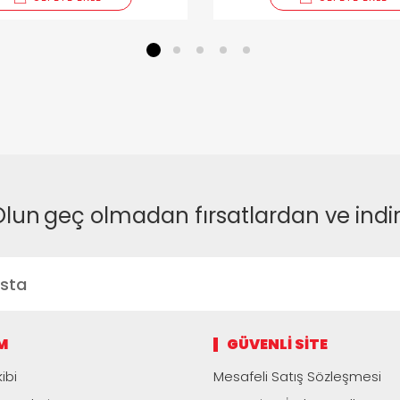
1
2
3
4
5
Olun
geç olmadan fırsatlardan ve indi
M
GÜVENLI SITE
ibi
Mesafeli Satış Sözleşmesi