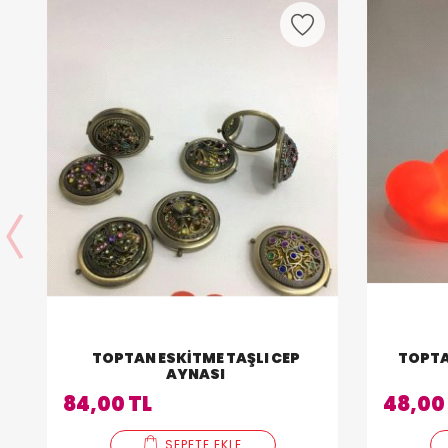
TOPTAN ESKITME TAŞLI CEP
TOPTA
AYNASI
84,00 TL
48,00
SEPETE EKLE