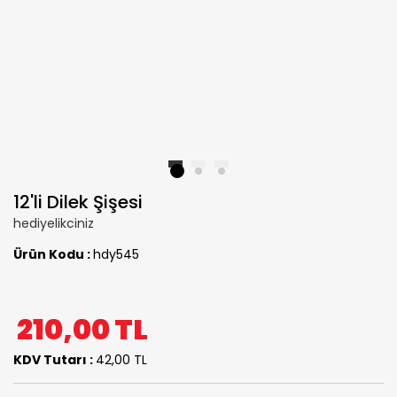
1
2
3
12'li Dilek Şişesi
hediyelikciniz
Ürün Kodu :
hdy545
210,00
TL
KDV Tutarı :
42,00 TL