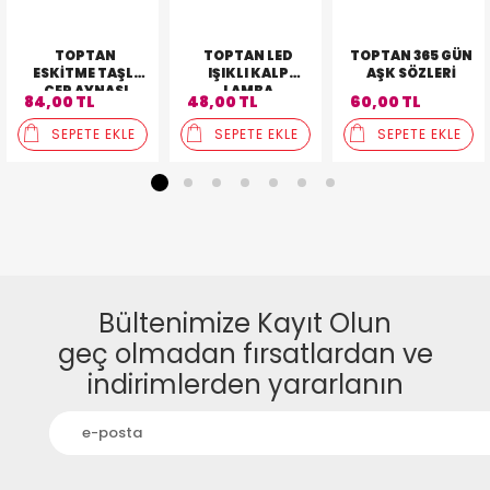
TOPTAN
TOPTAN LED
TOPTAN 365 GÜN
ESKITME TAŞLI
IŞIKLI KALP
AŞK SÖZLERI
CEP AYNASI
LAMBA
84,00 TL
48,00 TL
60,00 TL
SEPETE EKLE
SEPETE EKLE
SEPETE EKLE
1
2
3
4
5
6
7
Bültenimize Kayıt Olun
geç olmadan fırsatlardan ve
indirimlerden yararlanın