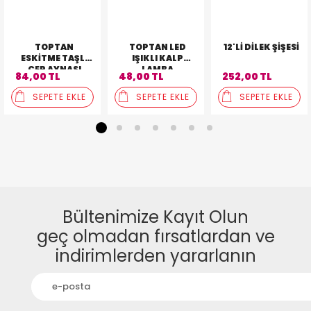
TOPTAN
TOPTAN LED
12'LI DILEK ŞIŞESI
ESKITME TAŞLI
IŞIKLI KALP
CEP AYNASI
LAMBA
84,00 TL
48,00 TL
252,00 TL
SEPETE EKLE
SEPETE EKLE
SEPETE EKLE
1
2
3
4
5
6
7
Bültenimize Kayıt Olun
geç olmadan fırsatlardan ve
indirimlerden yararlanın