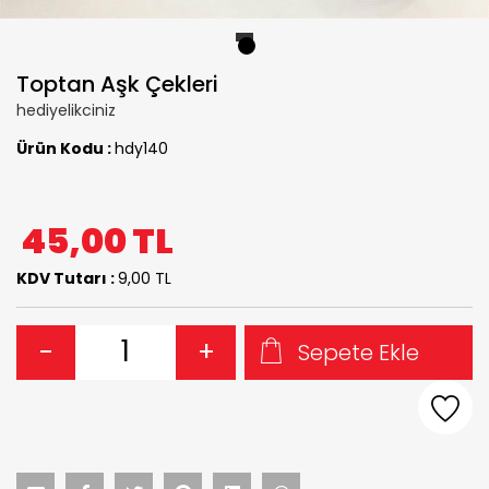
1
Toptan Aşk Çekleri
hediyelikciniz
Ürün Kodu :
hdy140
45,00
TL
KDV Tutarı :
9,00 TL
-
+
Sepete Ekle