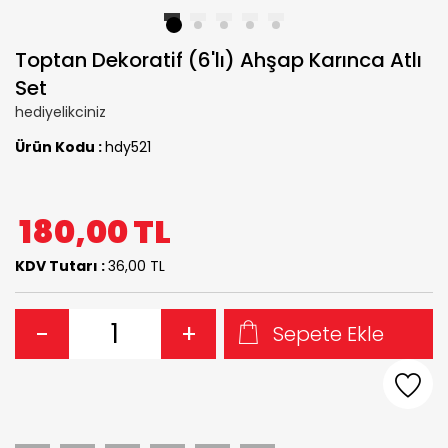
1
2
3
4
5
Toptan Dekoratif (6'lı) Ahşap Karınca Atlı
Set
hediyelikciniz
Ürün Kodu :
hdy521
180,00
TL
KDV Tutarı :
36,00 TL
-
+
Sepete Ekle