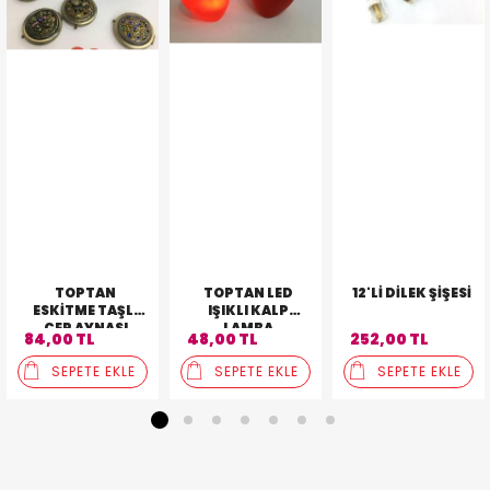
TOPTAN
TOPTAN LED
12'LI DILEK ŞIŞESI
ESKITME TAŞLI
IŞIKLI KALP
CEP AYNASI
LAMBA
84,00 TL
48,00 TL
252,00 TL
SEPETE EKLE
SEPETE EKLE
SEPETE EKLE
1
2
3
4
5
6
7