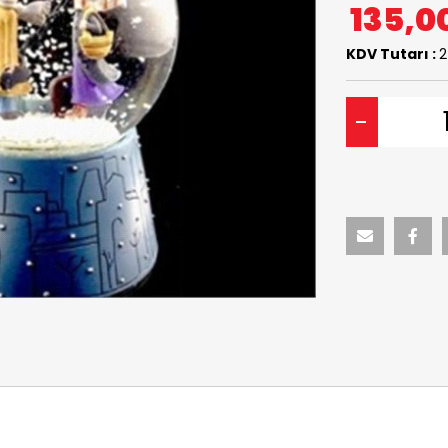
135,0
KDV Tutarı :
2
-