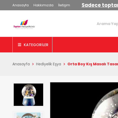
Sadece toptan
Anasayfa
Hakkımızda
İletişim
KATEGORİLER
Anasayfa
Hediyelik Eşya
Orta Boy Kış Masalı Tasar