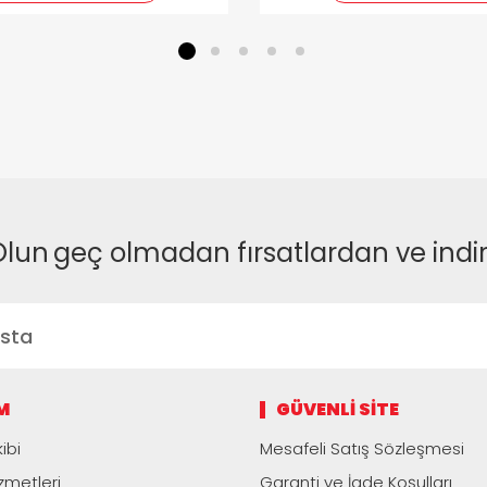
1
2
3
4
5
Olun
geç olmadan fırsatlardan ve indi
M
GÜVENLI SITE
ibi
Mesafeli Satış Sözleşmesi
zmetleri
Garanti ve İade Koşulları