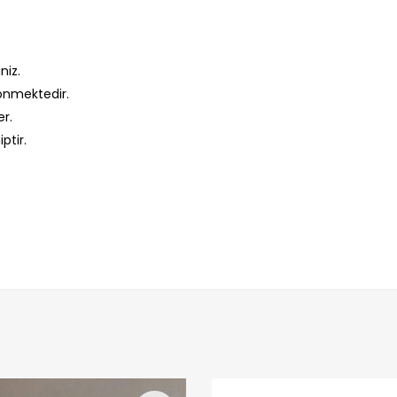
niz.
dönmektedir.
er.
ptir.