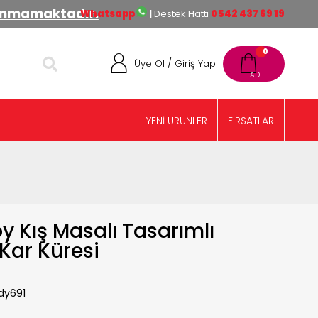
lınmamaktadır.
Whatsapp
|
Destek Hattı
0542 437 69 19
0
/
Üye Ol
Giriş Yap
YENİ ÜRÜNLER
FIRSATLAR
y Kış Masalı Tasarımlı
 Kar Küresi
dy691