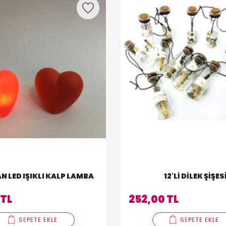
N LED IŞIKLI KALP LAMBA
12'LI DILEK ŞIŞES
 TL
252,00 TL
SEPETE EKLE
SEPETE EKLE