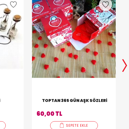
I
TOPTAN 365 GÜN AŞK SÖZLERI
60,00 TL
SEPETE EKLE