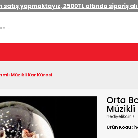
 satış yapmaktayız, 2500TL altında sipariş a
ımlı Müzikli Kar Küresi
Orta Bo
Müzikli
hediyelikciniz
Ürün Kodu :
h