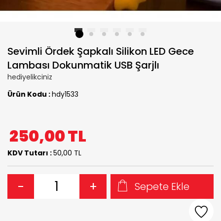
1
2
3
4
5
6
Sevimli Ördek Şapkalı Silikon LED Gece
Lambası Dokunmatik USB Şarjlı
hediyelikciniz
Ürün Kodu :
hdy1533
250,00
TL
KDV Tutarı :
50,00 TL
-
+
Sepete Ekle