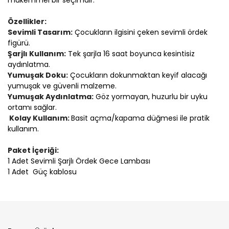
mükemmel bir seçimdir.
Özellikler:
Sevimli Tasarım:
Çocukların ilgisini çeken sevimli ördek
figürü.
Şarjlı Kullanım:
Tek şarjla 16 saat boyunca kesintisiz
aydınlatma.
Yumuşak Doku:
Çocukların dokunmaktan keyif alacağı
yumuşak ve güvenli malzeme.
Yumuşak Aydınlatma:
Göz yormayan, huzurlu bir uyku
ortamı sağlar.
Kolay Kullanım:
Basit açma/kapama düğmesi ile pratik
kullanım.
Paket İçeriği:
1 Adet Sevimli Şarjlı Ördek Gece Lambası
1 Adet Güç kablosu