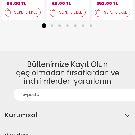
CEP AYNASI
LAMBA
84,00 TL
48,00 TL
252,00 TL
SEPETE EKLE
SEPETE EKLE
SEPETE EKLE
1
2
3
4
5
6
7
Bültenimize Kayıt Olun
geç olmadan fırsatlardan ve
indirimlerden yararlanın
Kurumsal