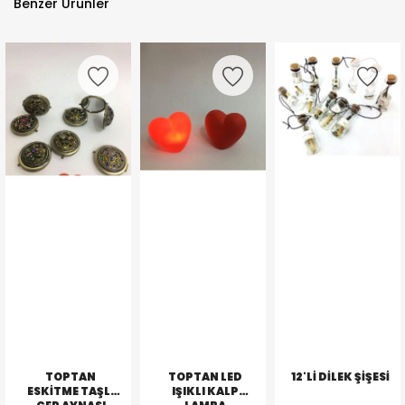
Benzer Ürünler
TOPTAN
TOPTAN LED
12'LI DILEK ŞIŞESI
ESKITME TAŞLI
IŞIKLI KALP