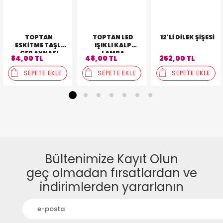
TOPTAN
TOPTAN LED
12'LI DILEK ŞIŞESI
ESKITME TAŞLI
IŞIKLI KALP
CEP AYNASI
LAMBA
84,00 TL
48,00 TL
252,00 TL
SEPETE EKLE
SEPETE EKLE
SEPETE EKLE
1
2
3
4
5
6
7
Bültenimize Kayıt Olun
geç olmadan fırsatlardan ve
indirimlerden yararlanın