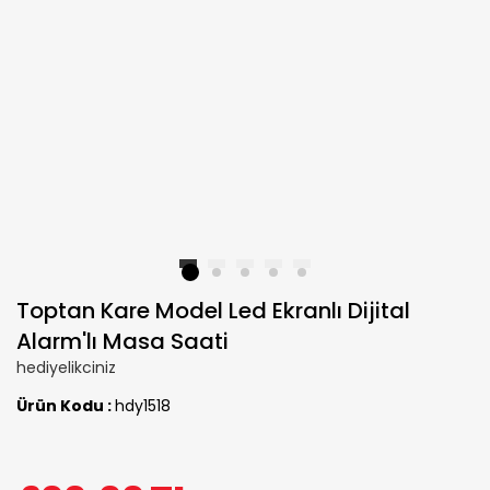
1
2
3
4
5
Toptan Kare Model Led Ekranlı Dijital
Alarm'lı Masa Saati
hediyelikciniz
Ürün Kodu :
hdy1518