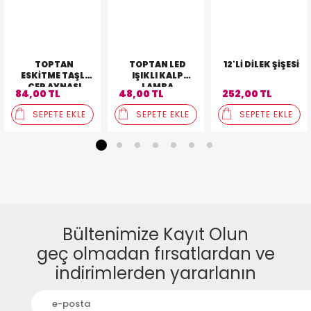
TOPTAN
TOPTAN LED
12'LI DILEK ŞIŞESI
ESKITME TAŞLI
IŞIKLI KALP
CEP AYNASI
LAMBA
84,00 TL
48,00 TL
252,00 TL
SEPETE EKLE
SEPETE EKLE
SEPETE EKLE
1
2
3
4
5
6
7
Bültenimize Kayıt Olun
geç olmadan fırsatlardan ve
indirimlerden yararlanın