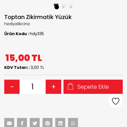
1
2
3
Toptan Zikirmatik Yüzük
hediyelikciniz
Ürün Kodu :
hdy335
15,00
TL
KDV Tutarı :
3,00 TL
-
+
Sepete Ekle