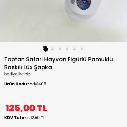
1
2
3
4
5
6
Toptan Safari Hayvan Figürlü Pamuklu
Baskılı Lüx Şapka
hediyelikciniz
Ürün Kodu :
hdy1406
125,00
TL
KDV Tutarı :
12,50 TL