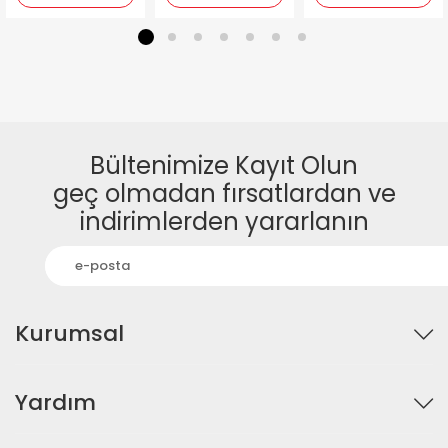
1
2
3
4
5
6
7
Bültenimize Kayıt Olun
geç olmadan fırsatlardan ve
indirimlerden yararlanın
Kurumsal
Yardım