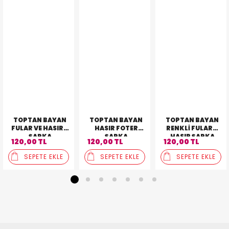
TOPTAN BAYAN
TOPTAN BAYAN
TOPTAN BAYAN
FULAR VE HASIRLI
HASIR FOTER
RENKLI FULARLI
ŞAPKA
ŞAPKA
HASIR ŞAPKA
120,00 TL
120,00 TL
120,00 TL
SEPETE EKLE
SEPETE EKLE
SEPETE EKLE
1
2
3
4
5
6
7