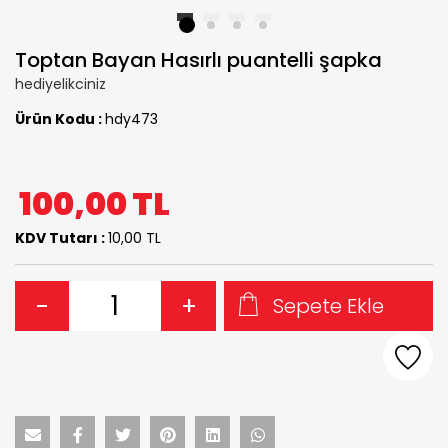
1
2
3
4
Toptan Bayan Hasırlı puantelli şapka
hediyelikciniz
Ürün Kodu :
hdy473
100,00
TL
KDV Tutarı :
10,00 TL
-
+
Sepete Ekle