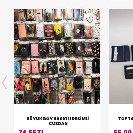
BÜYÜK BOY BASKILI RESIMLI
TOPTA
CÜZDAN
74,56 TL
66,00