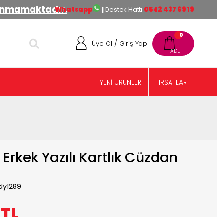
lınmamaktadır.
Whatsapp
|
Destek Hattı
0542 437 69 19
0
/
Üye Ol
Giriş Yap
YENİ ÜRÜNLER
FIRSATLAR
Erkek Yazılı Kartlık Cüzdan
dy1289
0
TL