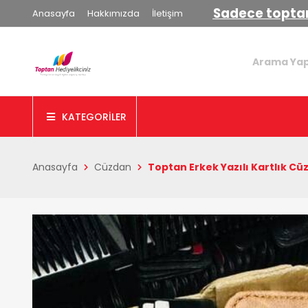
Sadece toptan
Anasayfa
Hakkımızda
İletişim
KATEGORİLER
Anasayfa
Cüzdan
Toptan Erkek Yazılı Kartlık Cü