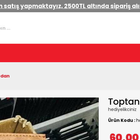
 satış yapmaktayız, 2500TL altında sipariş a
zdan
Toptan 
hediyelikciniz
Ürün Kodu :
h
60,0