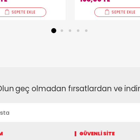
SEPETE EKLE
SEPETE EKLE
1
2
3
4
5
Olun
geç olmadan fırsatlardan ve indi
M
GÜVENLI SITE