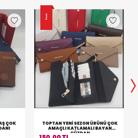
Yeni
AŞ ÇOK
TOPTAN YENI SEZON ÜRÜNÜ ÇOK
DANI
AMAÇLI KATLAMALI BAYAN
CÜZDAN
150,00 TL