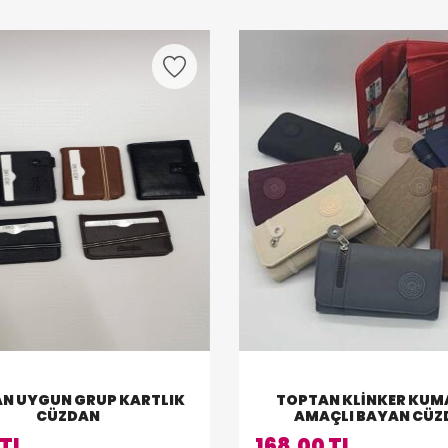
N UYGUN GRUP KARTLIK
TOPTAN KLINKER KUM
CÜZDAN
AMAÇLI BAYAN CÜZ
 TL
168,00 TL