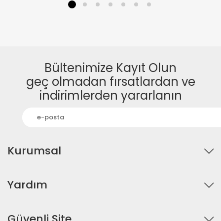
1
2
3
4
5
6
7
Bültenimize Kayıt Olun
geç olmadan fırsatlardan ve
indirimlerden yararlanın
Kurumsal
Yardım
Güvenli Site