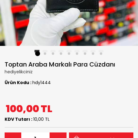
1
2
3
4
5
6
7
8
9
Toptan Araba Markalı Para Cüzdanı
hediyelikciniz
Ürün Kodu :
hdy1444
100,00
TL
KDV Tutarı :
10,00 TL