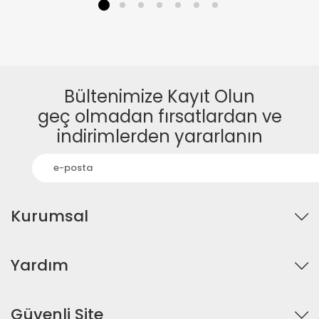
1
2
3
4
5
6
7
Bültenimize Kayıt Olun
geç olmadan fırsatlardan ve
indirimlerden yararlanın
Kurumsal
Yardım
Güvenli Site