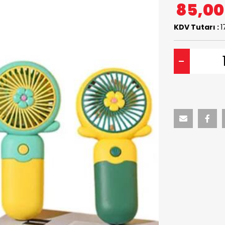
85,0
KDV Tutarı :
1
-