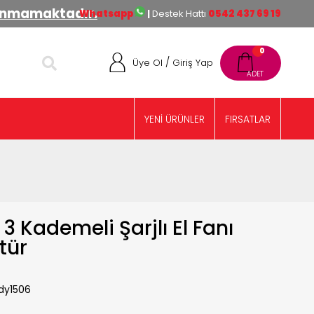
lınmamaktadır.
Whatsapp
|
Destek Hattı
0542 437 69 19
0
/
Üye Ol
Giriş Yap
YENİ ÜRÜNLER
FIRSATLAR
3 Kademeli Şarjlı El Fanı
tür
dy1506