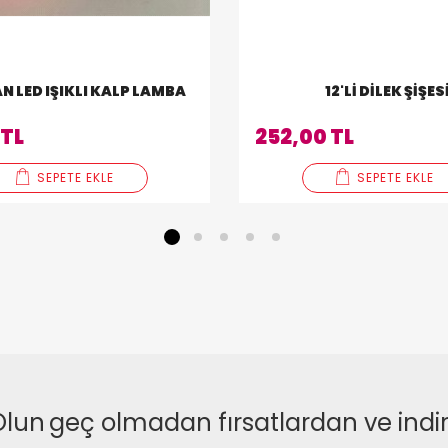
N LED IŞIKLI KALP LAMBA
12'LI DILEK ŞIŞES
 TL
252,00 TL
SEPETE EKLE
SEPETE EKLE
1
2
3
4
5
Olun
geç olmadan fırsatlardan ve indi