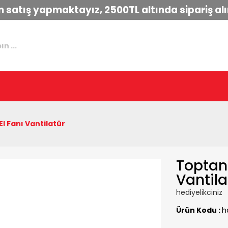
 satış yapmaktayız, 2500TL altında sipariş a
El Fanı Vantilatür
Toptan 
Vantila
hediyelikciniz
Ürün Kodu :
h