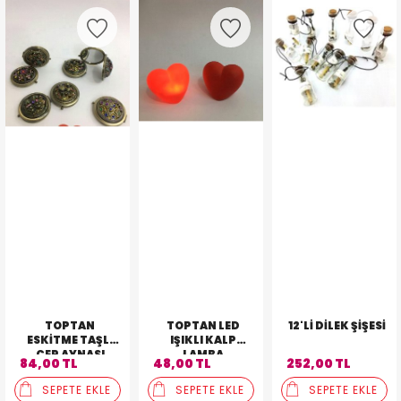
TOPTAN
TOPTAN LED
12'LI DILEK ŞIŞESI
ESKITME TAŞLI
IŞIKLI KALP
CEP AYNASI
LAMBA
84,00 TL
48,00 TL
252,00 TL
SEPETE EKLE
SEPETE EKLE
SEPETE EKLE