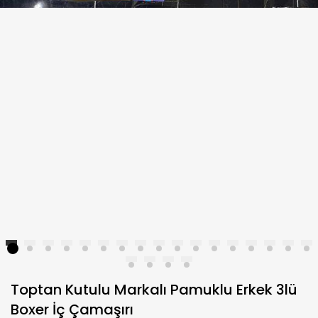
1
2
3
4
5
6
7
8
9
10
11
12
13
14
15
16
17
18
19
20
21
Toptan Kutulu Markalı Pamuklu Erkek 3lü
Boxer İç Çamaşırı