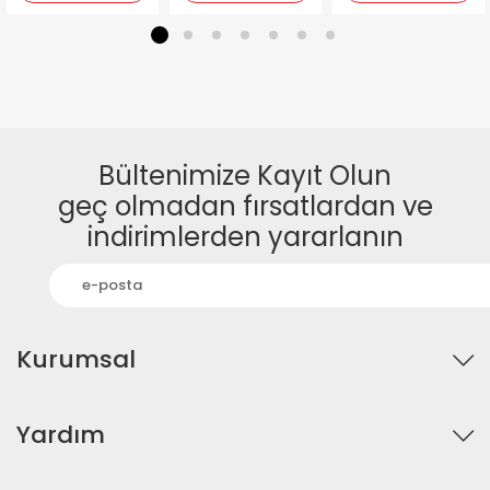
1
2
3
4
5
6
7
Bültenimize Kayıt Olun
geç olmadan fırsatlardan ve
indirimlerden yararlanın
Kurumsal
Yardım