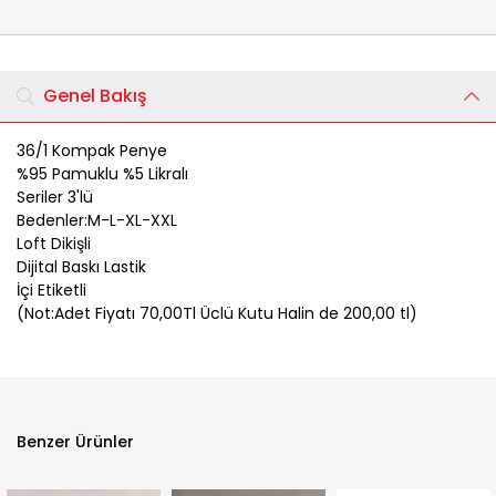
Genel Bakış
36/1 Kompak Penye
%95 Pamuklu %5 Likralı
Seriler 3'lü
Bedenler:M-L-XL-XXL
Loft Dikişli
Dijital Baskı Lastik
İçi Etiketli
(Not:Adet Fiyatı 70,00Tl Üclü Kutu Halin de 200,00 tl)
Benzer Ürünler